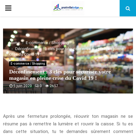
PRIMARY
MENU
Home
E-commerce / Shopping
Déconfinement : 3 clés pour sécuriser votre magasin en pleine
crise du Covid 19 !
E-commerce / Shopping
Déconfinement : 3 clés pour sécuriser votre
magasin en pleine crise du Covid 19 !
5 juin 2020
0
2657
Après une fermeture prolongée, réouvrir ton magasin ne se
résume pas à remettre la lumière et rouvrir la caisse. Si tu es
dans cette situation, tu te demandes sûrement comment