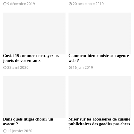
9 décembre 2019
20 septembre 2019
Covid 19 comment nettoyer les
Comment bien choisir son agence
jouets de vos enfants
web ?
22 avril 2020
16 juin 2019
Dans quels litiges choisir un
Miser sur les accessoires de cuisine
avocat ?
publicitaires des goodies pas chers
!
12 janvier 2020