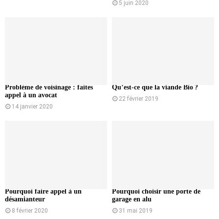
5 juin 2020
Problème de voisinage : faites
Qu’est-ce que la viande Bio ?
appel à un avocat
22 février 2019
14 janvier 2020
Pourquoi faire appel à un
Pourquoi choisir une porte de
désamianteur
garage en alu
8 février 2020
31 mai 2019