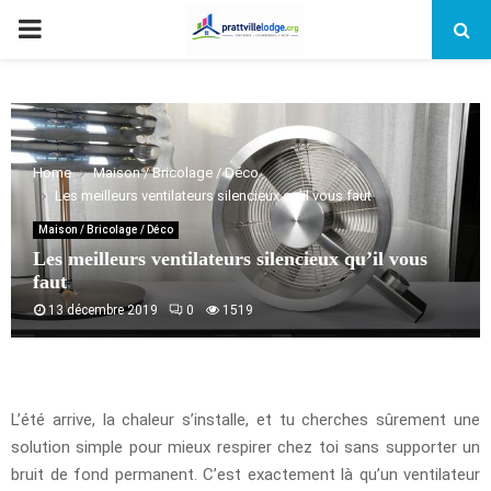
PRIMARY
MENU
Home
Maison / Bricolage / Déco
Les meilleurs ventilateurs silencieux qu’il vous faut
Maison / Bricolage / Déco
Les meilleurs ventilateurs silencieux qu’il vous
faut
13 décembre 2019
0
1519
L’été arrive, la chaleur s’installe, et tu cherches sûrement une
solution simple pour mieux respirer chez toi sans supporter un
bruit de fond permanent. C’est exactement là qu’un ventilateur