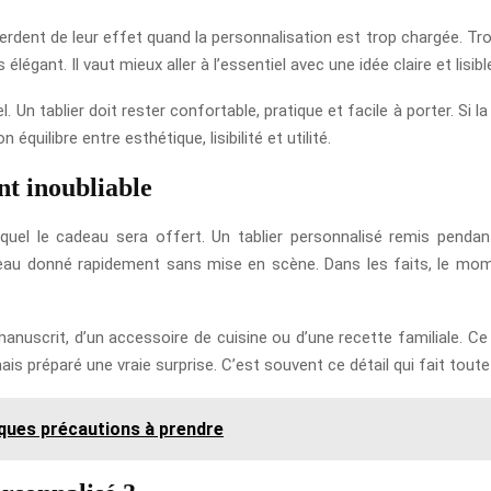
dent de leur effet quand la personnalisation est trop chargée. Tr
légant. Il vaut mieux aller à l’essentiel avec une idée claire et lisibl
l. Un tablier doit rester confortable, pratique et facile à porter. Si 
quilibre entre esthétique, lisibilité et utilité.
t inoubliable
equel le cadeau sera offert. Un tablier personnalisé remis pendan
adeau donné rapidement sans mise en scène. Dans les faits, le mom
anuscrit, d’un accessoire de cuisine ou d’une recette familiale. C
s préparé une vraie surprise. C’est souvent ce détail qui fait toute 
lques précautions à prendre