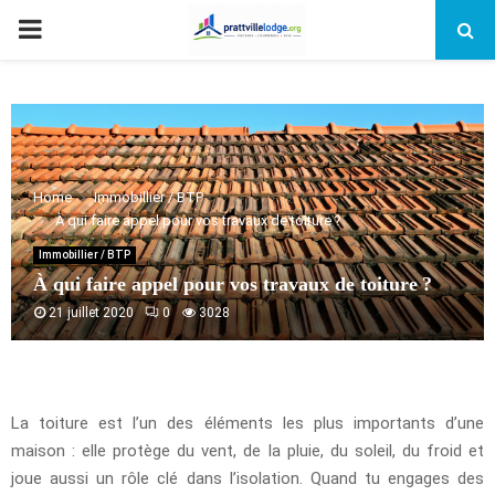
PRIMARY
MENU
Home
Immobillier / BTP
À qui faire appel pour vos travaux de toiture ?
Immobillier / BTP
À qui faire appel pour vos travaux de toiture ?
21 juillet 2020
0
3028
La toiture est l’un des éléments les plus importants d’une
maison : elle protège du vent, de la pluie, du soleil, du froid et
joue aussi un rôle clé dans l’isolation. Quand tu engages des