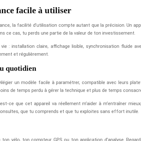
ce facile à utiliser
ce, la facilité d’utilisation compte autant que la précision. Un appa
dans ce cas, tu perds une partie de la valeur de ton investissement.
ie : installation claire, affichage lisible, synchronisation fluide 
ectement et régulièrement.
au quotidien
vilégier un modèle facile à paramétrer, compatible avec leurs plat
t moins de temps perdu à gérer la technique et plus de temps consacr
est-ce que cet appareil va réellement m’aider à m’entraîner mieux, o
nsultes, que tu comprends et que tu exploites sans effort inutile.
ec ton vélo, ton compteur GPS ou ton application d’analyse. Regarde 