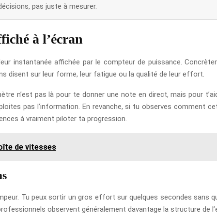
écisions, pas juste à mesurer.
iché à l’écran
aleur instantanée affichée par le compteur de puissance. Concrète
disent sur leur forme, leur fatigue ou la qualité de leur effort.
tre n’est pas là pour te donner une note en direct, mais pour t’aide
exploites pas l’information. En revanche, si tu observes comment cet
ences à vraiment piloter ta progression.
oîte de vitesses
as
ompeur. Tu peux sortir un gros effort sur quelques secondes sans qu
s professionnels observent généralement davantage la structure de l’