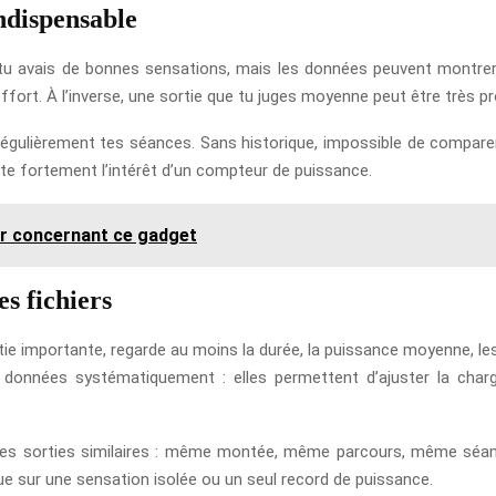
indispensable
tu avais de bonnes sensations, mais les données peuvent montrer au
rt. À l’inverse, une sortie que tu juges moyenne peut être très pro
égulièrement tes séances. Sans historique, impossible de comparer
mite fortement l’intérêt d’un compteur de puissance.
ir concernant ce gadget
s fichiers
importante, regarde au moins la durée, la puissance moyenne, les int
s données systématiquement : elles permettent d’ajuster la charg
 tes sorties similaires : même montée, même parcours, même séance
que sur une sensation isolée ou un seul record de puissance.