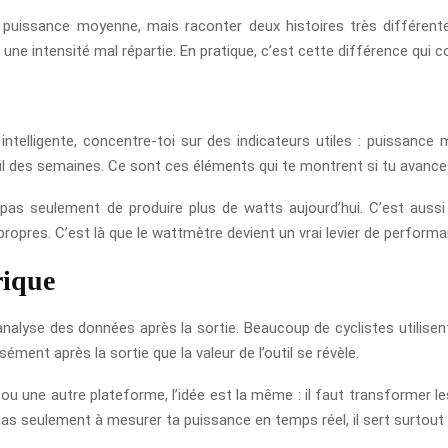
uissance moyenne, mais raconter deux histoires très différentes :
une intensité mal répartie. En pratique, c’est cette différence qui
ntelligente, concentre-toi sur des indicateurs utiles : puissance 
u fil des semaines. Ce sont ces éléments qui te montrent si tu avanc
 pas seulement de produire plus de watts aujourd’hui. C’est aussi
propres. C’est là que le wattmètre devient un vrai levier de performa
rique
l’analyse des données après la sortie. Beaucoup de cyclistes utilise
sément après la sortie que la valeur de l’outil se révèle.
ou une autre plateforme, l’idée est la même : il faut transformer l
 pas seulement à mesurer ta puissance en temps réel, il sert surtou