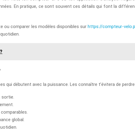
onnées. En pratique, ce sont souvent ces détails qui font la différe
liste ou comparer les modèles disponibles sur
https://compteur-velo.
 quotidien.
 ?
r
stes qui débutent avec la puissance. Les connaître t’évitera de perd
 sortie.
nement.
t comparables.
ance global.
uotidien.