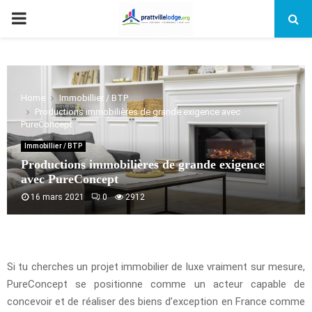
PRIMARY
MENU
Home
Immobillier / BTP
Productions immobilières de grande exigence avec
PureConcept
Immobillier / BTP
Productions immobilières de grande exigence
avec PureConcept
16 mars 2021
0
2912
Si tu cherches un projet immobilier de luxe vraiment sur mesure,
PureConcept se positionne comme un acteur capable de
concevoir et de réaliser des biens d’exception en France comme