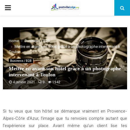
PRIMARY
MENU
Home
Business / B2B
Mettre en avant son hôtel grâce à un photographe intervenant à
Toulon
Business / B2B
Mettre en avant son hôtel grâce à un photographe
intervenant à Toulon
4 janvier 2021
0
1942
Si tu veux que ton hôtel se démarque vraiment en Provence-
Alpes-Côte d’Azur, l’image que tu renvoies compte autant que
l’expérience sur place. Avant même qu’un client lise tes