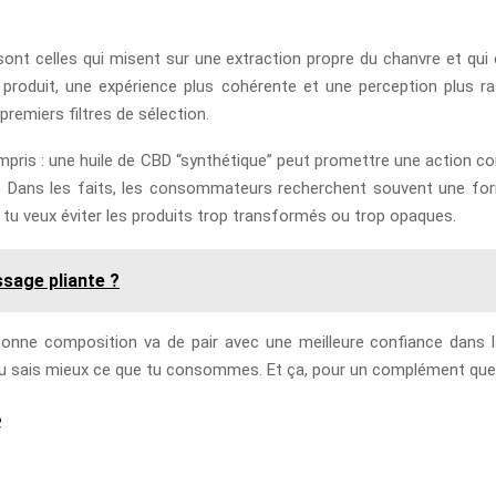
 sont celles qui misent sur une extraction propre du chanvre et qui 
du produit, une expérience plus cohérente et une perception plus ras
premiers filtres de sélection.
ompris : une huile de CBD “synthétique” peut promettre une action co
llé. Dans les faits, les consommateurs recherchent souvent une for
si tu veux éviter les produits trop transformés ou trop opaques.
ssage pliante ?
nne composition va de pair avec une meilleure confiance dans la d
 tu sais mieux ce que tu consommes. Et ça, pour un complément que t
e