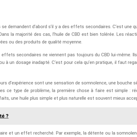
se demandent d’abord s’il y a des effets secondaires. C’est une que
ans la majorité des cas, l’huile de CBD est bien tolérée. Les réacti
evées ou des produits de qualité moyenne.
 effets secondaires ne viennent pas toujours du CBD lui-même. Ils p
le ou à un dosage inadapté. C’est pour cela qu’en pratique, il faut 
urs d’expérience sont une sensation de somnolence, une bouche sèc
res ce type de problème, la première chose à faire est simple : rédu
aits, une huile plus simple et plus naturelle est souvent mieux acce
té ?
ndaire et un effet recherché. Par exemple, la détente ou la somnol