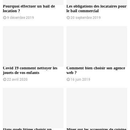
Pourquoi effectuer un bail de
Les obligations des locataires pour
location ?
le bail commercial
9 décembre 2019
20 septembre 2019
Covid 19 comment nettoyer les
Comment bien choisir son agence
jouets de vos enfants
web ?
22 avril 2020
16 juin 2019
Dans quels litiges choisir un
Miser sur les accessoires de cuisine