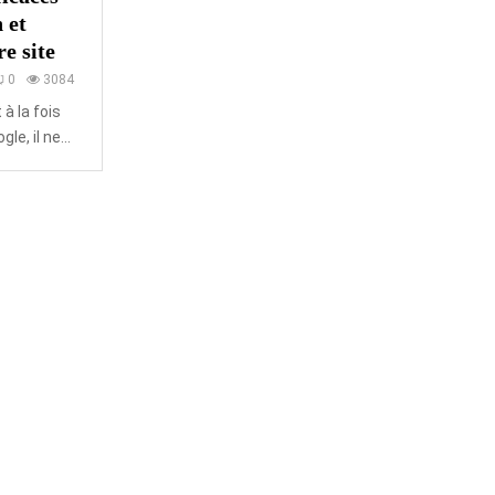
 et
re site
0
3084
 à la fois
le, il ne...