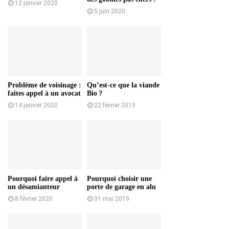
12 janvier 2020
5 juin 2020
Problème de voisinage :
Qu’est-ce que la viande
faites appel à un avocat
Bio ?
14 janvier 2020
22 février 2019
Pourquoi faire appel à
Pourquoi choisir une
un désamianteur
porte de garage en alu
8 février 2020
31 mai 2019