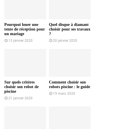
Pourquoi louer une
Quel disque à diamant
tente de réception pour
choisir pour ses travaux
un mariage
?
13 janvier 2020
20 janvier 2020
Sur quels critères
Comment choisir son
choisir son robot de
robots piscine : le guide
piscine
19 mars 2020
21 janvier 2020