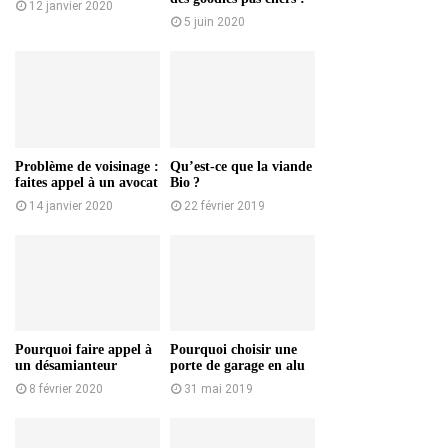
12 janvier 2020
5 juin 2020
Problème de voisinage :
Qu’est-ce que la viande
faites appel à un avocat
Bio ?
14 janvier 2020
22 février 2019
Pourquoi faire appel à
Pourquoi choisir une
un désamianteur
porte de garage en alu
8 février 2020
31 mai 2019