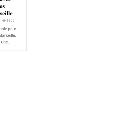
os
eille
1806
able pour
arseille,
 une...