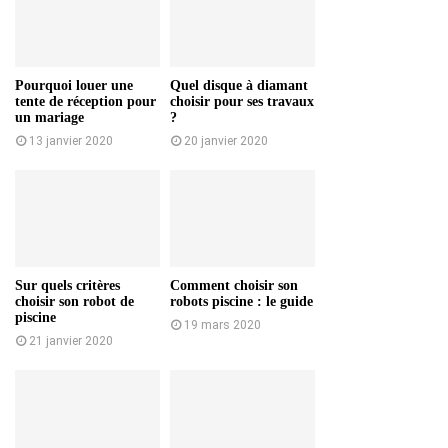
Pourquoi louer une
Quel disque à diamant
tente de réception pour
choisir pour ses travaux
un mariage
?
13 janvier 2020
20 janvier 2020
Sur quels critères
Comment choisir son
choisir son robot de
robots piscine : le guide
piscine
19 mars 2020
21 janvier 2020