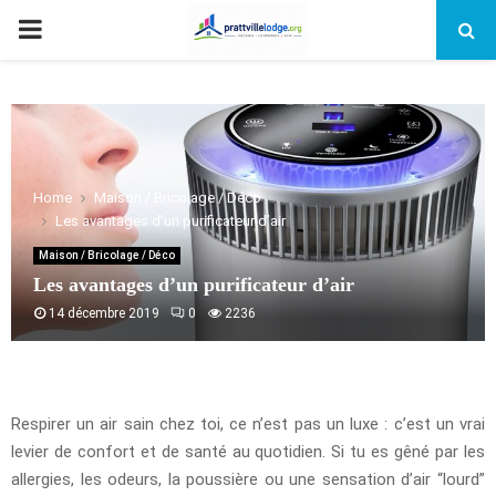
PRIMARY
MENU
Home
Maison / Bricolage / Déco
Les avantages d’un purificateur d’air
Maison / Bricolage / Déco
Les avantages d’un purificateur d’air
14 décembre 2019
0
2236
Respirer un air sain chez toi, ce n’est pas un luxe : c’est un vrai
levier de confort et de santé au quotidien. Si tu es gêné par les
allergies, les odeurs, la poussière ou une sensation d’air “lourd”