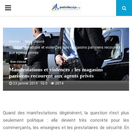
PRIMARY
MENU
Home
Non classé
Manifestations et violences : les magasins parisiens recourent
aux agents privés
Non classé
Manifestations et violences : les magasins
parisiens recourent aux agents privés
23 janvier 2019
0
2074
Quand des manifestations dégénèrent, la question n’est plus
seulement politique : elle devient très concrète pour les
commerçants, les enseignes et les prestataires de sécurité. En