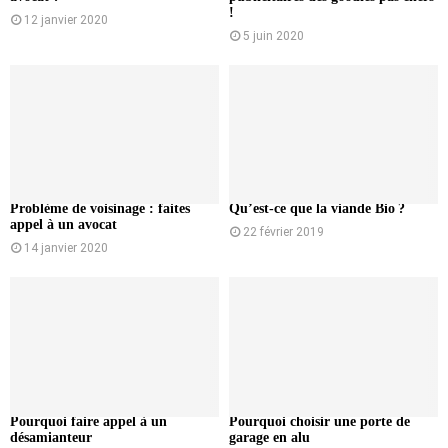
!
12 janvier 2020
5 juin 2020
Problème de voisinage : faites
Qu’est-ce que la viande Bio ?
appel à un avocat
22 février 2019
14 janvier 2020
Pourquoi faire appel à un
Pourquoi choisir une porte de
désamianteur
garage en alu