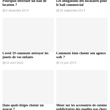
Pourquoi effectuer un bail de
Les obligations des locataires pour
location ?
le bail commercial
9 décembre 2019
20 septembre 2019
Covid 19 comment nettoyer les
Comment bien choisir son agence
jouets de vos enfants
web ?
22 avril 2020
16 juin 2019
Dans quels litiges choisir un
Miser sur les accessoires de cuisine
avocat ?
publicitaires des goodies pas chers